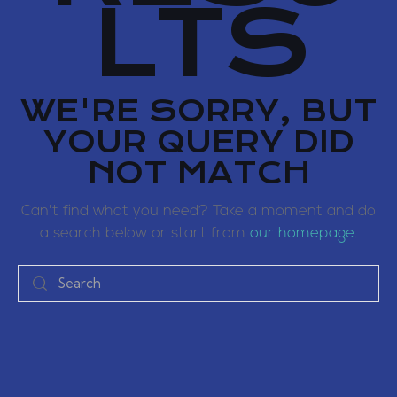
LTS
WE'RE SORRY, BUT
YOUR QUERY DID
NOT MATCH
Can't find what you need? Take a moment and do
a search below or start from
our homepage
.