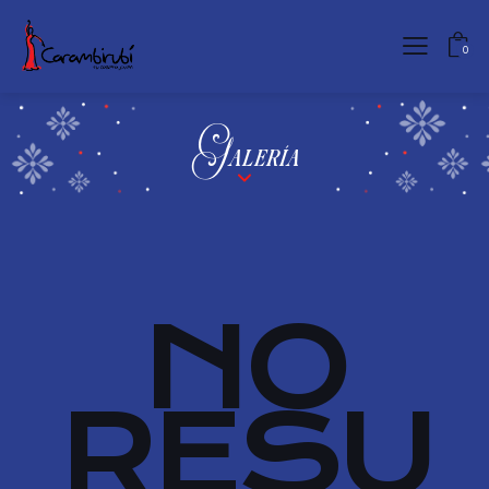
0
Galería
NO
RESU