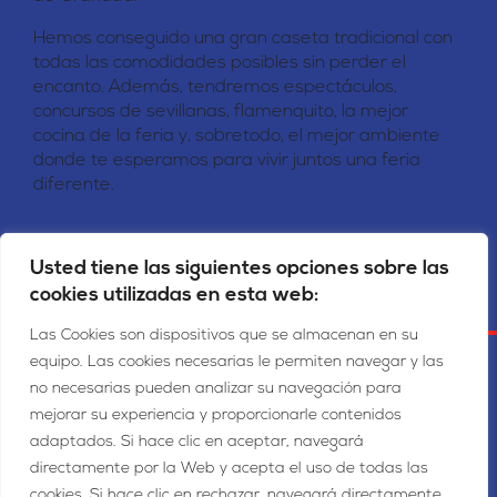
Hemos conseguido una gran caseta tradicional con
todas las comodidades posibles sin perder el
encanto. Además, tendremos espectáculos,
concursos de sevillanas, flamenquito, la mejor
cocina de la feria y, sobretodo, el mejor ambiente
donde te esperamos para vivir juntos una feria
diferente.
Usted tiene las siguientes opciones sobre las
cookies utilizadas en esta web:
Las Cookies son dispositivos que se almacenan en su
equipo. Las cookies necesarias le permiten navegar y las
DISFRUTA DE LA FERIA DE
En Carambirubí
no necesarias pueden analizar su navegación para
GRANADA
mejorar su experiencia y proporcionarle contenidos
adaptados. Si hace clic en aceptar, navegará
directamente por la Web y acepta el uso de todas las
Menús
Hazte Socio
Reserva tu mesa
cookies. Si hace clic en rechazar, navegará directamente