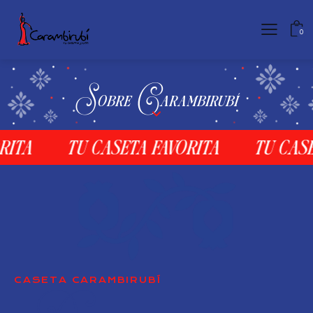
0
Sobre Carambirubí
ta
tu caseta favorita
tu caseta
CASETA CARAMBIRUBÍ