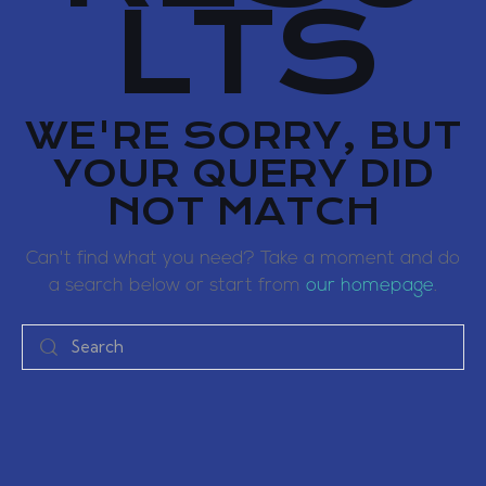
LTS
WE'RE SORRY, BUT
YOUR QUERY DID
NOT MATCH
Can't find what you need? Take a moment and do
a search below or start from
our homepage
.