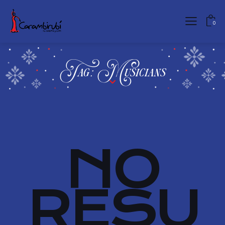
0
Tag: Musicians
NO
RESU